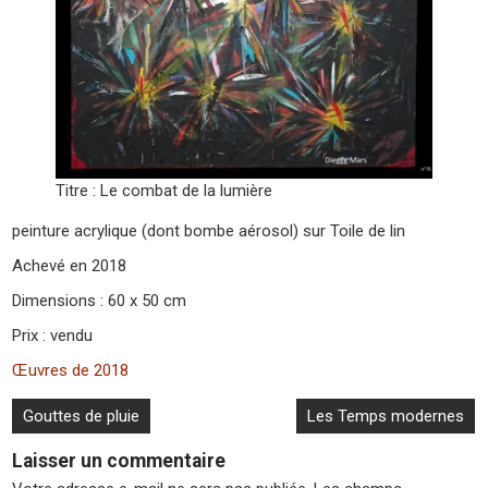
Titre : Le combat de la lumière
peinture acrylique (dont bombe aérosol) sur Toile de lin
Achevé en 2018
Dimensions : 60 x 50 cm
Prix : vendu
Œuvres de 2018
Navigation
Gouttes de pluie
Les Temps modernes
de
Laisser un commentaire
l’article