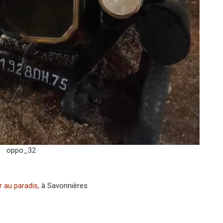
oppo_32
r au paradis,
à Savonnières