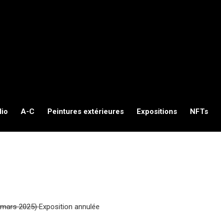
lio
A-C
Peintures extérieures
Expositions
NFTs
 (mars 2025)
Exposition annulée