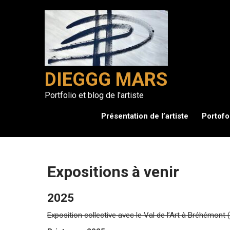
Skip
to
content
DIEGGG MARS
Portfolio et blog de l'artiste
Présentation de l’artiste
Portofo
Expositions à venir
2025
Exposition collective avec le Val de l’Art à Bréhémont