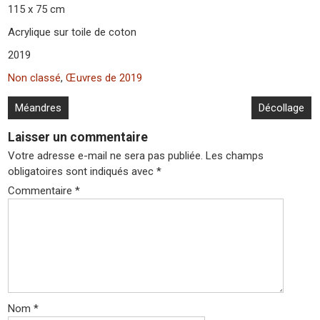
115 x 75 cm
Acrylique sur toile de coton
2019
Non classé
,
Œuvres de 2019
Navigation
Méandres
Décollage
de
Laisser un commentaire
l’article
Votre adresse e-mail ne sera pas publiée.
Les champs
obligatoires sont indiqués avec
*
Commentaire
*
Nom
*